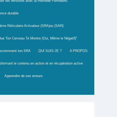
ser tes révisions avec la méthode Pomodoro.
ence durable
ème Réticulaire Activateur (SRA)ou (SAR)
 Que Ton Cerveau Te Montre (Oui, Même le Négatif)”
onsciemment ton SRA
QUI SUIS-JE ?
A PROPOS
sformant le contenu en action et en récupération active
Apprendre de ses erreurs.