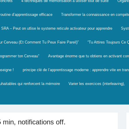
oncrets
4 techniques de mémorisation à utiliser tout de suite
Organi
routine d’apprentissage efficace
Transformer la connaissance en compét
SRA – Peut on utlise le systeme reticule activateur pour apprendre
Syst
eur Cerveau (Et Comment Tu Peux Faire Pareil)”
“Tu Attires Toujours Ce
rogrammer ton Cerveau”
Avantage énorme que tu obtiens en activant c
seigne !
principe clé de l’apprentissage moderne : apprendre vite en tran
ouhaitables qui renforcent la mémoire
Varier les exercices (interleaving),
in, notifications off.