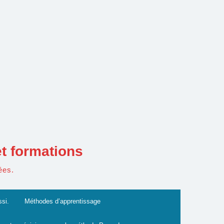
t formations
ées.
ssi.
Méthodes d’apprentissage