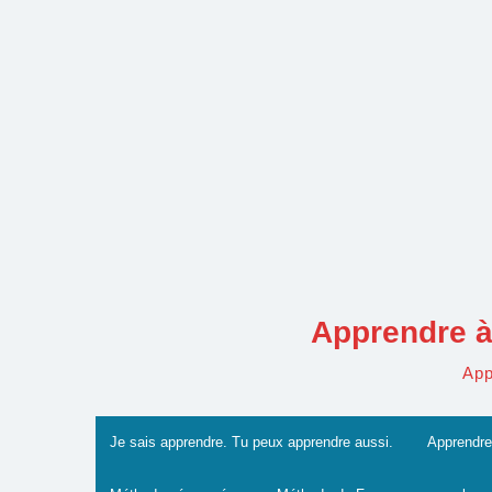
Skip
to
content
Apprendre à
App
Je sais apprendre. Tu peux apprendre aussi.
Apprendre 