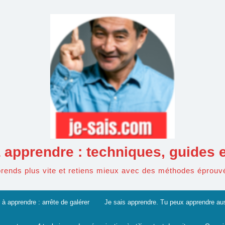
 apprendre : techniques, guides e
rends plus vite et retiens mieux avec des méthodes éprouv
à apprendre : arrête de galérer
Je sais apprendre. Tu peux apprendre au