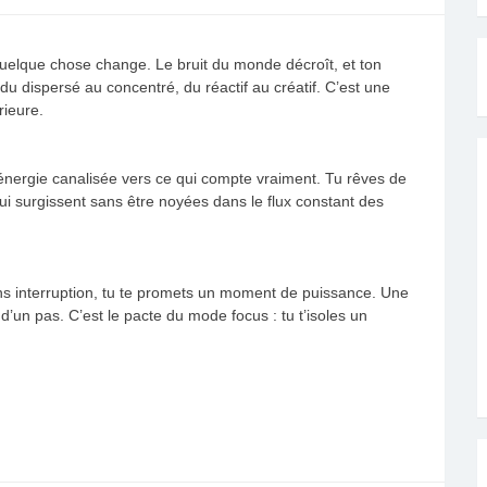
quelque chose change. Le bruit du monde décroît, et ton
du dispersé au concentré, du réactif au créatif. C’est une
rieure.
e énergie canalisée vers ce qui compte vraiment. Tu rêves de
qui surgissent sans être noyées dans le flux constant des
ans interruption, tu te promets un moment de puissance. Une
n pas. C’est le pacte du mode focus : tu t’isoles un