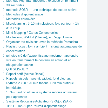
Méthode Feynman moderne : explique en te filmant
30 secondes.
méthode SQ3R — une technique de lecture active
Méthodes d’apprentissage
Méthodes éprouvées
Microlearning : 5–10 min plusieurs fois par jour > 1h
d’un coup.
Mind-Mapping / Cartes Conceptuelles
Montessori, Waldorf (Steiner), et Reggio Emilia.
Organiser tes révisions avec la méthode Pomodoro.
Playlist focus : lo-fi / ambient = signal automatique de
concentration.
principe clé de l’apprentissage moderne : apprendre
vite en transformant le contenu en action et en
récupération active
QUI SUIS-JE ?
Rappel actif (Active Recall)
Rappels visuels : post-it, widget, fond d’écran.
Rythme 20/20 : 20 min théorie + 20 min pratique
immédiate.
SRA - Peut on utlise le systeme reticule activateur
pour apprendre
Système Réticulaire Activateur (SRA)ou (SAR)
TEST - Ton Super-Pouvoir d’apprentissage